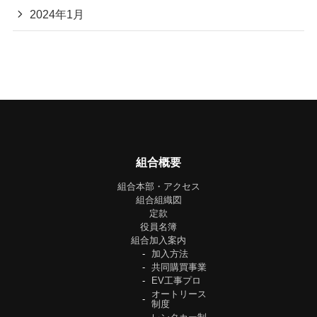
2024年1月
組合概要
組合本部・アクセス
組合組織図
定款
役員名簿
組合加入案内
加入方法
共同購買事業
EV工事プロ
オートリース
制度