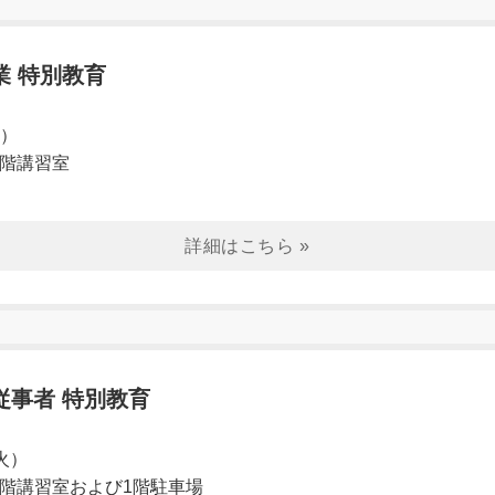
業 特別教育
水）
3階講習室
従事者 特別教育
（火）
3階講習室および1階駐車場