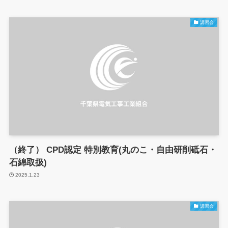
講習会
（終了） CPD認定 特別教育(丸のこ・自由研削砥石・
石綿取扱)
2025.1.23
講習会