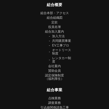
組合概要
組合本部・アクセス
組合組織図
定款
役員名簿
組合加入案内
加入方法
共同購買事業
EV工事プロ
オートリース
制度
レンタカー制
度
会社案内
賛助会員
認定保険制度
（福利厚生）
組合事業
点検業務
調査業務
引込線関係請負工事