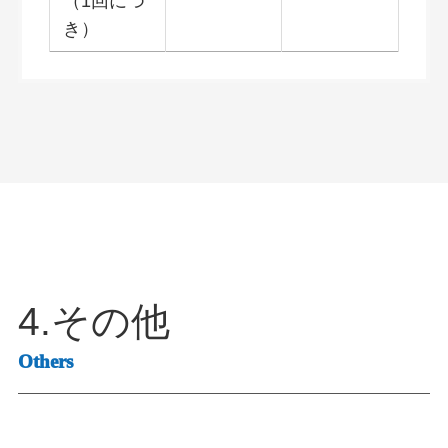
（1回につ
き）
4.その他
Others