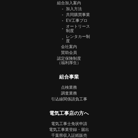
組合加入案内
加入方法
共同購買事業
EV工事プロ
オートリース
制度
レンタカー制
度
会社案内
賛助会員
認定保険制度
（福利厚生）
組合事業
点検業務
調査業務
引込線関係請負工事
電気工事店の方へ
電気工事士免状申請
電気工事業登録・届出
千葉県収入証紙販売