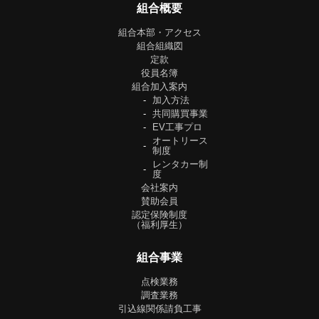
組合概要
組合本部・アクセス
組合組織図
定款
役員名簿
組合加入案内
加入方法
共同購買事業
EV工事プロ
オートリース
制度
レンタカー制
度
会社案内
賛助会員
認定保険制度
（福利厚生）
組合事業
点検業務
調査業務
引込線関係請負工事