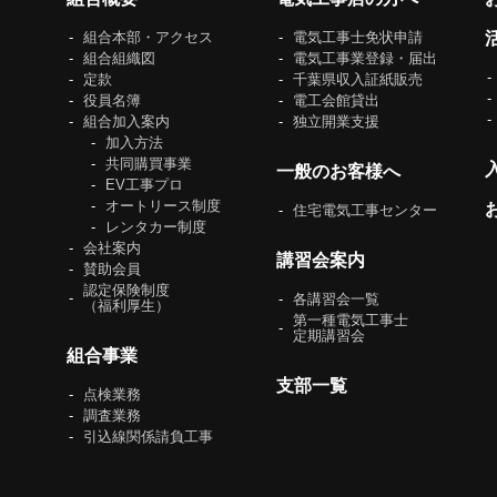
組合本部・アクセス
電気工事士免状申請
組合組織図
電気工事業登録・届出
定款
千葉県収入証紙販売
役員名簿
電工会館貸出
組合加入案内
独立開業支援
加入方法
共同購買事業
一般のお客様へ
EV工事プロ
オートリース制度
住宅電気工事センター
レンタカー制度
会社案内
講習会案内
賛助会員
認定保険制度
各講習会一覧
（福利厚生）
第一種電気工事士
定期講習会
組合事業
支部一覧
点検業務
調査業務
引込線関係請負工事