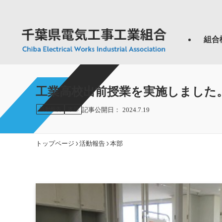
組合
工業高校出前授業を実施しました
活動報告
本部
2024.7.19
トップページ
活動報告
本部