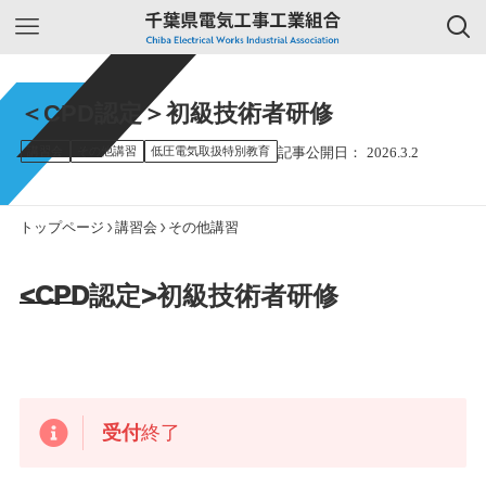
＜CPD認定＞初級技術者研修
講習会
その他講習
低圧電気取扱特別教育
2026.3.2
トップページ
講習会
その他講習
<CPD認定>初級技術者研修
受付
終了