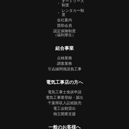
オートリース
制度
レンタカー制
度
会社案内
賛助会員
認定保険制度
（福利厚生）
組合事業
点検業務
調査業務
引込線関係請負工事
電気工事店の方へ
電気工事士免状申請
電気工事業登録・届出
千葉県収入証紙販売
電工会館貸出
独立開業支援
一般のお客様へ