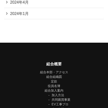
2024年4月
2024年1月
組合概要
組合本部・アクセス
組合組織図
定款
役員名簿
組合加入案内
加入方法
共同購買事業
EV工事プロ